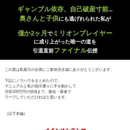
ギャンブル依存、自己破産寸前
...
奥さんと子供
にも逃げれられた私が
僅か2ヶ月
ミリオンプレイヤー
で
に成り上がった唯一の道を
ファイナル
引退直前
伝授
この度は私最大の企画にご参加頂き誠にありがとうございます。
下記にノウハウをまとめたので、
マニュアルと私の指示通りに手を動かして
月収100万円の領域まで、最短・最速で
ワープしていただければと思います。
（以下本編）