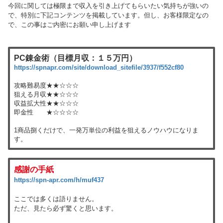
今回に関しては極限まで収入を引き上げてもらいたい気持ちが強いの
で、特別に下記コンテンツを掲載しています。但し、お客様限定なの
で、この事はご内密にお願い申し上げます
PC錬金術（目標月収：１５万円）
https://spnapr.com/site/download_sitefile/3937/f552cf80
攻略難易度★★☆☆☆
狙える月収★★☆☆☆
収益拡大性★★☆☆☆
即金性 ★☆☆☆☆
1商品捌くだけで、一発万単位の利益を狙えるノウハウになりま
す。
感謝の手紙
https://spn-apr.com/h/muf437
ここでは多くは語りません。
ただ、見たら必ず驚くと思います。