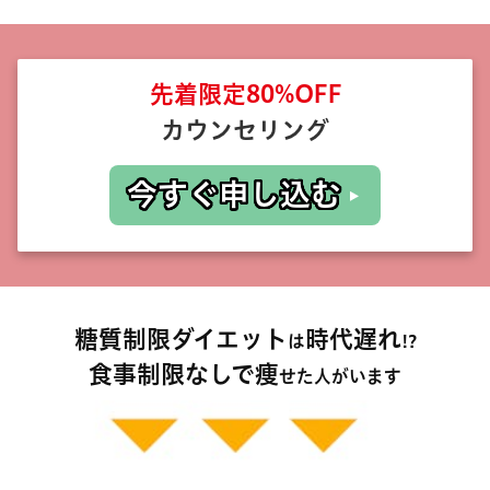
先着限定80%OFF
カウンセリング
今すぐ申し込む
糖質制限ダイエット
時代遅
れ
は
!?
食事制限なしで
痩
せた人がいます