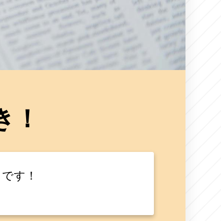
き！
きです！