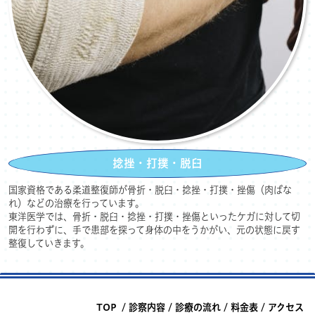
捻挫・打撲・脱臼
国家資格である柔道整復師が骨折・脱臼・捻挫・打撲・挫傷（肉ばな
れ）などの治療を行っています。
東洋医学では、骨折・脱臼・捻挫・打撲・挫傷といったケガに対して切
開を行わずに、手で患部を探って身体の中をうかがい、元の状態に戻す
整復していきます。
TOP
/
診察内容
/
診療の流れ
/
料金表
/
アクセス