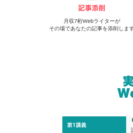
記事添削
月収7桁Webライターが
その場であなたの記事を添削しま
W
第1講義