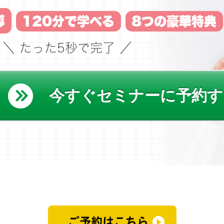
導
120分で学べる
8つの豪華特典
＼ たった5秒で完了 ／
今すぐセミナーに予約す
ご予約はこちら