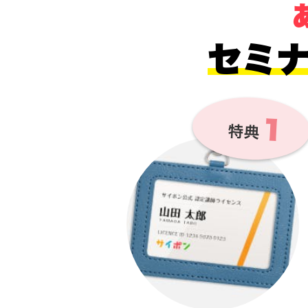
セミ
１
特典