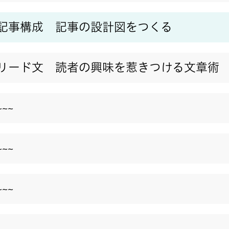
記事構成 記事の設計図をつくる
リード文 読者の興味を惹きつける文章術
~~~
~~~
~~~
~~~