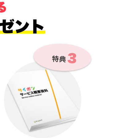
る
ゼント
３
特典