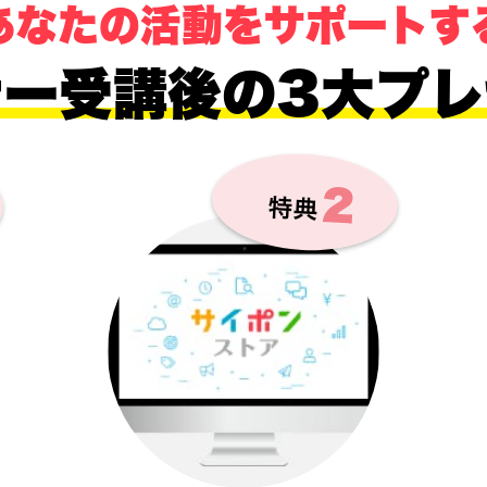
あなたの活動をサポートす
ナー受講後の3大プレ
２
特典