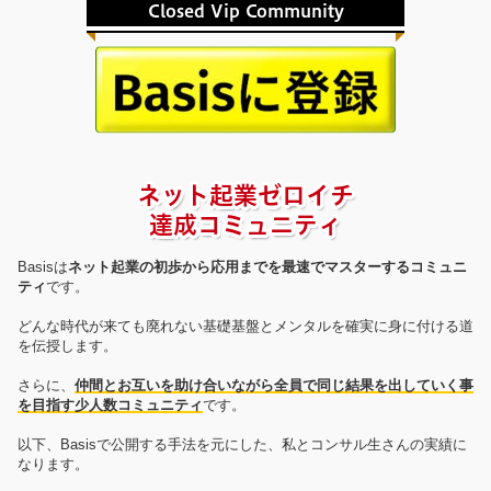
Closed Vip Community
ネット起業ゼロイチ
達成コミュニティ
Basisは
ネット起業の初歩から応用までを最速でマスターするコミュニ
ティ
です。
どんな時代が来ても廃れない基礎基盤とメンタルを確実に身に付ける道
を伝授します。
さらに、
仲間とお互いを助け合いながら全員で同じ結果を出していく事
を目指す少人数コミュニティ
です。
以下、Basisで公開する手法を元にした、私とコンサル生さんの実績に
なります。