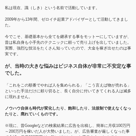
私は現在、識（しき）という名前で活動しています。
2009年から13年間、ゼロイチ起業アドバイザーとして活動してきまし
た。
今でこそ、基礎基本から全てを継承する事をモットーにしていますが、
昔は私自身も小手先のテクニックに頼って売り上げを出していました。
実際、強烈な技法をたくさん知っていたので、大金を稼ぎ出せたのは事
実です。
が、当時の大きな悩みはビジネス自体が非常に不安定な事
でした。
「これをこの順番でやれば人を集められる」「こう言えば物が売れる」
といった手法だけに頼り切ると、長く自分に付いてきてくれる人は滅多
に現れません。
ノウハウ自体も時代が変化したり、飽和したり、法規制で使えなくなっ
たりと、廃れていくものです。
※現に、昔Googleなどの検索結果に広告を出稿し、簡単に月収100万円
～200万円を稼いだ人が大勢いました。が、広告審査が厳しくなった事