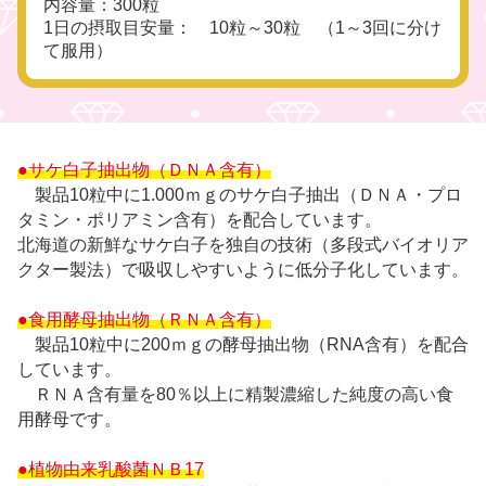
内容量：300粒
1日の摂取目安量： 10粒～30粒 （1～3回に分け
て服用）
●サケ白子抽出物（ＤＮＡ含有）
製品10粒中に1.000ｍｇのサケ白子抽出（ＤＮＡ・プロ
タミン・ポリアミン含有）を配合しています。
北海道の新鮮なサケ白子を独自の技術（多段式バイオリア
クター製法）で吸収しやすいように低分子化しています。
●食用酵母抽出物（ＲＮＡ含有）
製品10粒中に200ｍｇの酵母抽出物（RNA含有）を配合
しています。
ＲＮＡ含有量を80％以上に精製濃縮した純度の高い食
用酵母です。
●植物由来乳酸菌ＮＢ17