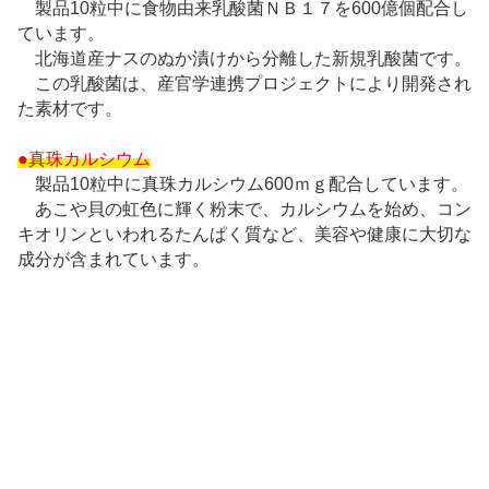
製品10粒中に食物由来乳酸菌ＮＢ１７を600億個配合し
ています。
北海道産ナスのぬか漬けから分離した新規乳酸菌です。
この乳酸菌は、産官学連携プロジェクトにより開発され
た素材です。
●真珠カルシウム
製品10粒中に真珠カルシウム600ｍｇ配合しています。
あこや貝の虹色に輝く粉末で、カルシウムを始め、コン
キオリンといわれるたんぱく質など、美容や健康に大切な
成分が含まれています。
●11種類のビタミン
11種類のビタミン（ビタミンＢ１、ビタミンＢ２、ビ
タミンＢ６、パントテン酸、ナイアシン、ビタミンＢ1
2、ビタミンＡ、ビタミンＤ、ビタミンＥ、葉酸、ビタミ
ンＣ）をバランスよく配合しています。