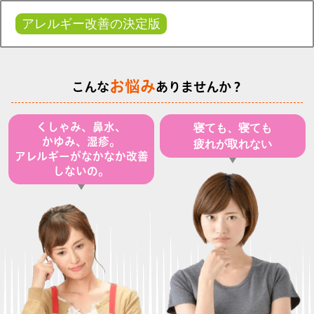
アレルギー改善の決定版
お悩み
こんな
ありませんか？
くしゃみ、鼻水、
寝ても、寝ても
かゆみ、湿疹。
疲れが取れない
アレルギーがなかなか改善
しないの。