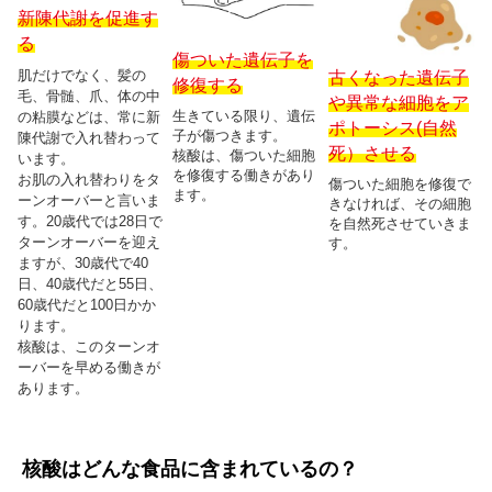
新陳代謝を促進す
る
傷ついた遺伝子を
肌だけでなく、髪の
古くなった遺伝子
修復する
毛、骨髄、爪、体の中
や異常な細胞をア
生きている限り、遺伝
の粘膜などは、常に新
ポトーシス(自然
子が傷つきます。
陳代謝で入れ替わって
死）させる
核酸は、傷ついた細胞
います。
を修復する働きがあり
お肌の入れ替わりをタ
傷ついた細胞を修復で
ます。
ーンオーバーと言いま
きなければ、その細胞
す。20歳代では28日で
を自然死させていきま
ターンオーバーを迎え
す。
ますが、30歳代で40
日、40歳代だと55日、
60歳代だと100日かか
ります。
核酸は、このターンオ
ーバーを早める働きが
あります。
核酸はどんな食品に含まれているの？