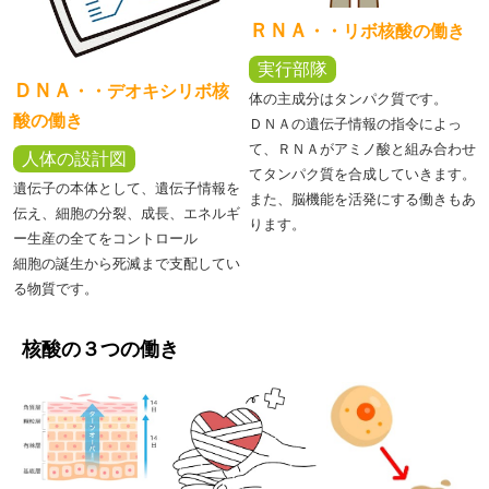
ＲＮＡ
・・リボ核酸の働き
実行部隊
ＤＮＡ
・・
デオキシリボ核
体の主成分はタンパク質です。
酸の働き
ＤＮＡの遺伝子情報の指令によっ
て、ＲＮＡがアミノ酸と組み合わせ
人体の設計図
てタンパク質を合成していきます。
遺伝子の本体として、遺伝子情報を
また、脳機能を活発にする働きもあ
伝え、細胞の分裂、成長、エネルギ
ります。
ー生産の全てをコントロール
細胞の誕生から死滅まで支配してい
る物質です。
核酸の３つの働き