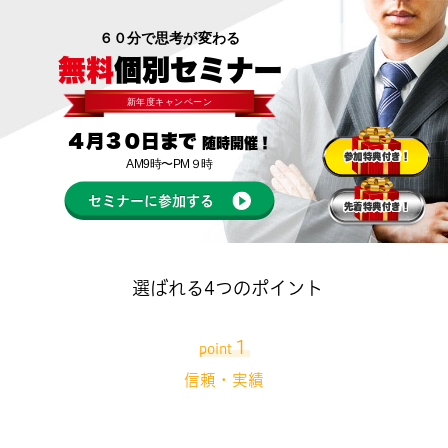
６０分で思考が変わる
無料
個別セミナー
新年度キャンペーン
４月３０日まで
随時開催！
参加特典付き！
AM9時〜PM９時
セミナーに参加する
先着特典付き！
選ばれる4つのポイント
１
point
信頼・実績