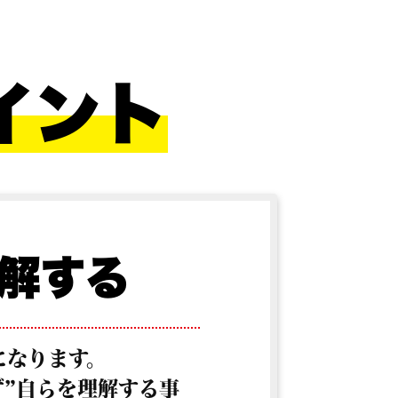
イント
解する
になります。
”自らを理解する事