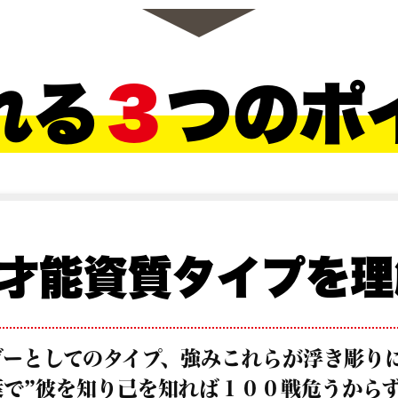
れる
３
つのポ
才能資質タイプを理
ダーとしてのタイプ、強みこれらが浮き彫り
で”彼を知り己を知れば１００戦危うからず