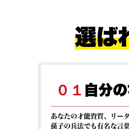
選ば
自分の
０１
あなた
の才能資質、リー
孫子の兵法でも有名な言葉