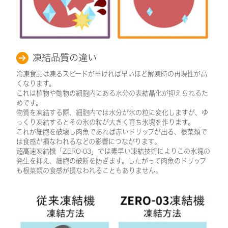
凍結品質の違い
冷凍食品は凍るスピードが早ければ早いほど解凍時の再現性が高
くなります。
これは植物や動物の細胞内にある水分の表結晶化が抑えられるた
めです。
物質を凍結する際、細胞内では水分が氷の粒に変化しますが、ゆ
っくり凍結するとその氷の粒が大きく育ち氷塊を作ります。
これが細胞を破壊し肉魚であれば赤いドリップが出る、根菜類で
は食感が損なわれるなどの影響につながります。
超高速凍結機「ZERO-03」では素早い凍結技術によりこの氷塊の
発生を抑え、細胞の破断を防ぎます。したがって肉魚のドリップ
も根菜類の食感が損なわれることもありません。