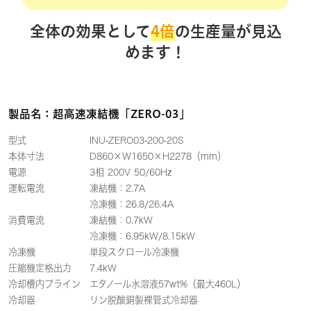
全体の効果として
4倍
の生産量が見込
めます！
製品名：超高速凍結機「ZERO-03」
型式 INU-ZERO03-200-20S
本体寸法 D860×W1650×H2278（mm）
電源 3相 200V 50/60Hz
運転電流 凍結機：2.7A
冷凍機：26.8/26.4A
消費電流 凍結機：0.7kW
冷凍機：6.95kW/8.15kW
冷凍機 単段スクロール冷凍機
圧縮機定格出力 7.4kW
冷却槽内プライン エタノール水溶液57wt%（最大460L）
冷却器 リン脱酸銅製裸管式冷却器