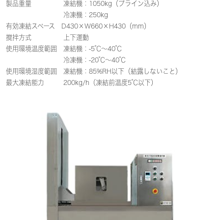
製品重量 凍結機：1050kg（プライン込み）
冷凍機：250kg
有効凍結スペース D430×W660×H430（mm）
撹拌方式 上下運動
使用環境温度範囲 凍結機：-5℃～40℃
冷凍機：-20℃～40℃
使用環境湿度範囲 凍結機：85%RH以下（結露しないこと）
最大凍結能力 200kg/h（凍結前温度5℃以下）