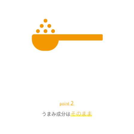
２
point
そのまま
うまみ成分は