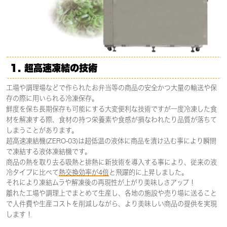
1.
超高速凍結の技術
工場や調理場などで作られたお弁当等の商品の安全かつ大量の輸送や保
存の際に用いられる冷凍保存。
鮮度を保ち長期保存も可能にする大変便利な技術ですが一度冷凍した食
材を解凍する際、食材の持つ栄養素や食感が損なわれたり品質が落ちて
しまうことがあります。
超高速凍結機(ZERO-03)は超低温の液体に商品を漬け込む事により瞬間
で凍結する液体凍結機です。
商品の熱を取り去る吸熱と排熱に新技術を導入する事により、従来の液
冷タイプに比べて
熱交換効率が4倍
と飛躍的に上昇しました。
それにより凍結ムラや解凍後の再現性が上がり美味しさアップ！
離れた工場や調理上でまとめて生産し、各地の施設や売り場に送ること
で人件費や生産コストを削減しながら、より美味しい商品の提供を実現
します！