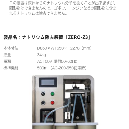
この装置は液体からのナトリウム分子を抜くことが出来ますが、
固形物はできませんので、ゴボウ、ニンジンなどの固形物に含ま
れるナトリウムは除去できません。
製品名：ナトリウム除去装置「ZERO-Z3」
本体寸法 D860×W1650×H2278（mm）
液量 34kg
電源 AC100V 単相50/60Hz
標準機能 500ml（AC-200-550使用時）