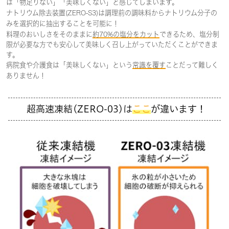
は「物足りない」「美味しくない」と感じてしまいます。
ナトリウム除去装置(ZERO-S3)は調理前の調味料からナトリウム分子の
みを選択的に抽出することを可能に！
料理のおいしさをそのままに
約70%の塩分をカット
できるため、塩分制
限が必要な方でも​安心して美味しく召し上がっていただくことができま
す。
病院食や介護食は「美味しくない」という
常識を覆す
ことだって難しく
ありません！
超高速凍結(ZERO-03)は
ここ
が違います！