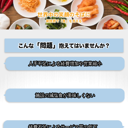
世界中の笑顔のそばに
新技術で「食」を支える
「問題」
こんな
抱えてはいませんか？
人手不足による経費増加や営業縮小
施設の減塩食が美味しくない
経費不足によるサービス質の低下