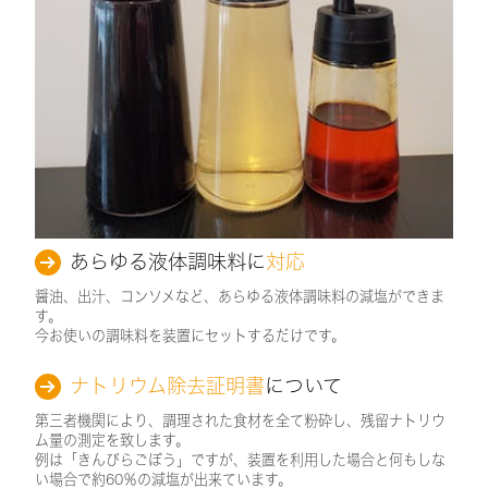
あらゆる液体調味料に
対応
醤油、出汁、コンソメなど、あらゆる液体調味料の減塩ができま
す。
今お使いの調味料を装置にセットするだけです。
ナトリウム除去証明書
について
第三者機関により、調理された食材を全て粉砕し、残留ナトリウ
ム量の測定を致します。
例は「きんぴらごぼう」ですが、装置を利用した場合と何もしな
い場合で約60％の減塩が出来ています。