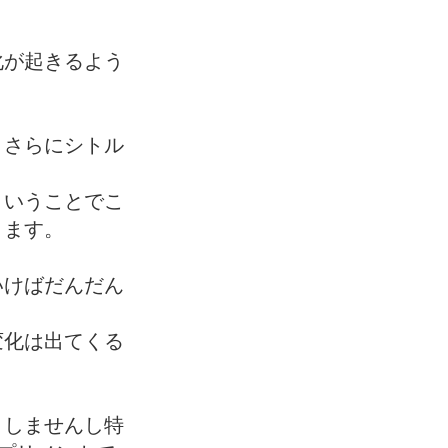
化が起きるよう
、さらにシトル
ということでこ
ります。
いけばだんだん
変化は出てくる
きしませんし特