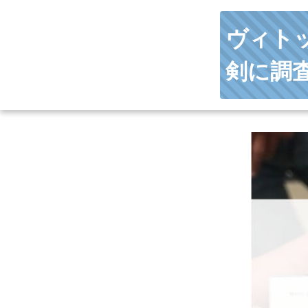
ヴィト
剣に調