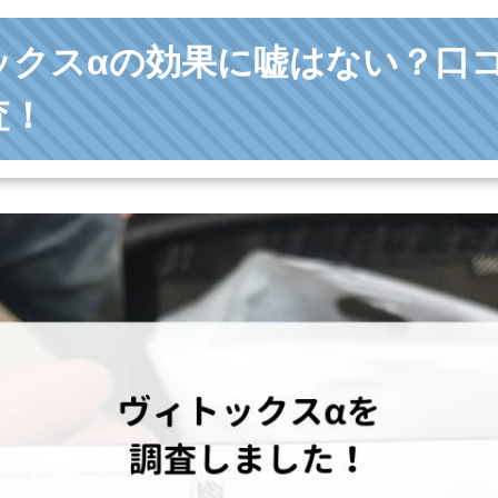
ックスαの効果に嘘はない？口
査！