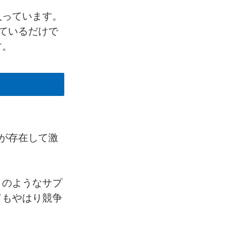
入っています。
ているだけで
す。
。
が存在して激
このようなサプ
てもやはり競争
。